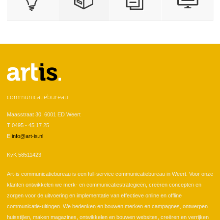
communicatiebureau
Maasstraat 30, 6001 ED Weert
T 0495 - 45 17 25
E
info@art-is.nl
KvK 58511423
Art-is communicatiebureau is een full-service communicatiebureau in Weert. Voor onze
klanten ontwikkelen we merk- en communicatiestrategieën, creëren concepten en
zorgen voor de uitvoering en implementatie van effectieve online en offline
communicatie-uitingen. We bedenken en bouwen merken en campagnes, ontwerpen
huisstijlen, maken magazines, ontwikkelen en bouwen websites, creëren en verrijken