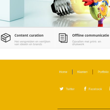
Content curation
Offline communicatie
Het verspreiden en verrijken
Opvallen met print- en
van ideeën en brands
drukwerk
Home
Klanten
Portfolio
Twitter
Facebook