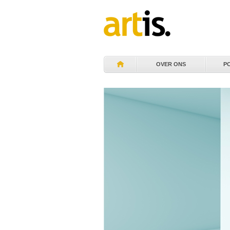
OVER ONS
P