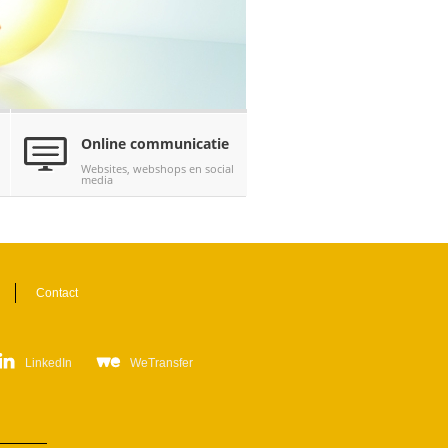
Online communicatie
Websites, webshops en social
media
Contact
LinkedIn
WeTransfer