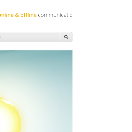
online & offline
communicatie
T