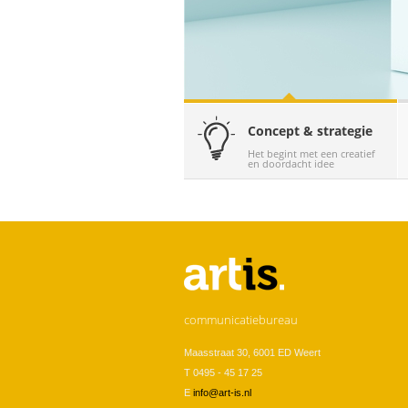
Concept & strategie
Het begint met een creatief
en doordacht idee
(actieve tabblad)
communicatiebureau
Maasstraat 30, 6001 ED Weert
T 0495 - 45 17 25
E
info@art-is.nl