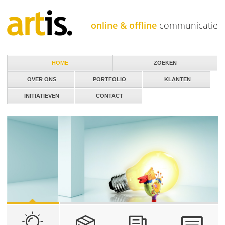
Jump to navigation
online & offline
communicatie
HOME
ZOEKEN
OVER ONS
PORTFOLIO
KLANTEN
INITIATIEVEN
CONTACT