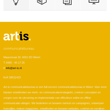
communicatiebureau
Maasstraat 30, 6001 ED Weert
T 0495 - 45 17 25
E
info@art-is.nl
KvK 58511423
Art-is communicatiebureau is een full-service communicatiebureau in Weert. Voor onze
klanten ontwikkelen we merk- en communicatiestrategieën, creëren concepten en
zorgen voor de uitvoering en implementatie van effectieve online en offline
communicatie-uitingen. We bedenken en bouwen merken en campagnes, ontwerpen
huisstijlen, maken magazines, ontwikkelen en bouwen websites, creëren en verrijken