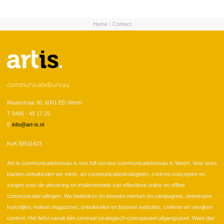
Home
›
Contact
U bent hier
communicatiebureau
Maasstraat 30, 6001 ED Weert
T 0495 - 45 17 25
E
info@art-is.nl
KvK 58511423
Art-is communicatiebureau is een full-service communicatiebureau in Weert. Voor onze
klanten ontwikkelen we merk- en communicatiestrategieën, creëren concepten en
zorgen voor de uitvoering en implementatie van effectieve online en offline
communicatie-uitingen. We bedenken en bouwen merken en campagnes, ontwerpen
huisstijlen, maken magazines, ontwikkelen en bouwen websites, creëren en verrijken
content. Het liefst vanuit één centraal strategisch-conceptueel uitgangspunt. Want dan