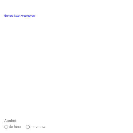
Grotere kaart weergeven
Aanhef
de heer
mevrouw