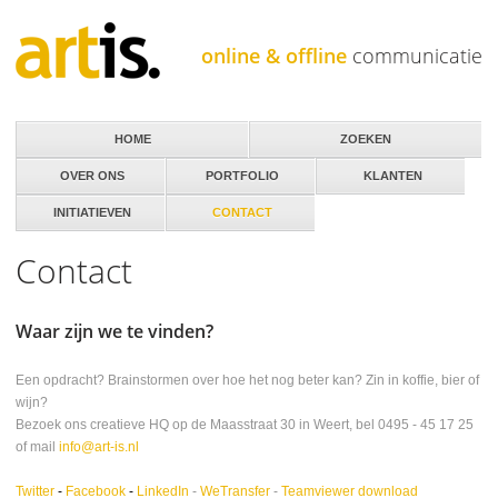
Jump to navigation
online & offline
communicatie
HOME
ZOEKEN
OVER ONS
PORTFOLIO
KLANTEN
INITIATIEVEN
CONTACT
Contact
Waar zijn we te vinden?
Een opdracht? Brainstormen over hoe het nog beter kan? Zin in koffie, bier of
wijn?
Bezoek ons creatieve HQ op de Maasstraat 30 in Weert, bel 0495 - 45 17 25
of mail
info@art-is.nl
Twitter
-
Facebook
-
LinkedIn
-
WeTransfer
-
Teamviewer download