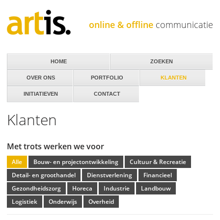
Jump to navigation
online & offline
communicatie
HOME
ZOEKEN
OVER ONS
PORTFOLIO
KLANTEN
INITIATIEVEN
CONTACT
Klanten
Met trots werken we voor
Alle
Bouw- en projectontwikkeling
Cultuur & Recreatie
Detail- en groothandel
Dienstverlening
Financieel
Gezondheidszorg
Horeca
Industrie
Landbouw
Logistiek
Onderwijs
Overheid