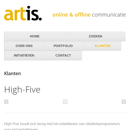
Jump to navigation
online & offline
communicatie
HOME
ZOEKEN
OVER ONS
PORTFOLIO
KLANTEN
INITIATIEVEN
CONTACT
Klanten
High-Five
High Five houdt zich bezig met het ontwikkelen van vitaliteitsprogramma's
voor het bedrijfsleven.