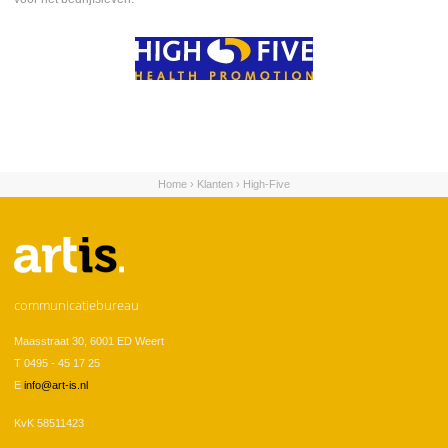
Home
›
Klanten
›
High-Five
U bent hier
communicatiebureau
Maasstraat 30, 6001 ED Weert
T 0495 - 45 17 25
E
info@art-is.nl
KvK 58511423