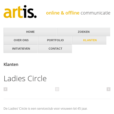
Jump to navigation
online & offline
communicatie
HOME
ZOEKEN
OVER ONS
PORTFOLIO
KLANTEN
INITIATIEVEN
CONTACT
Klanten
Ladies Circle
De Ladies' Circle is een serviceclub voor vrouwen tot 45 jaar.