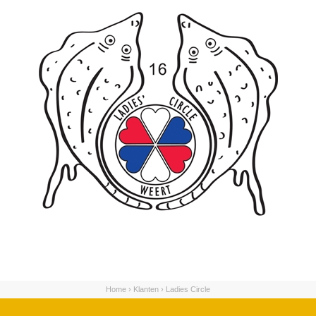
Home
›
Klanten
›
Ladies Circle
U bent hier