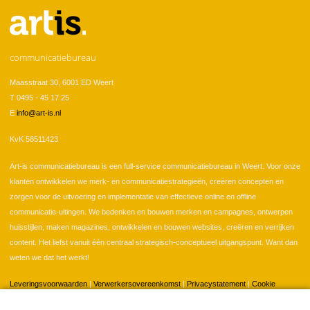
communicatiebureau
Maasstraat 30, 6001 ED Weert
T 0495 - 45 17 25
E
info@art-is.nl
KvK 58511423
Art-is communicatiebureau is een full-service communicatiebureau in Weert. Voor onze
klanten ontwikkelen we merk- en communicatiestrategieën, creëren concepten en
zorgen voor de uitvoering en implementatie van effectieve online en offline
communicatie-uitingen. We bedenken en bouwen merken en campagnes, ontwerpen
huisstijlen, maken magazines, ontwikkelen en bouwen websites, creëren en verrijken
content. Het liefst vanuit één centraal strategisch-conceptueel uitgangspunt. Want dan
weten we dat het werkt!
Leveringsvoorwaarden
|
Verwerkersovereenkomst
|
Privacystatement
|
Cookie
instellingen