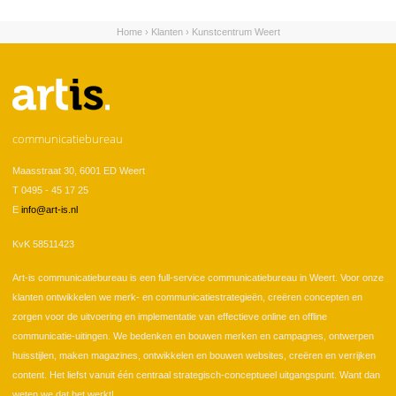
Home
›
Klanten
›
Kunstcentrum Weert
U bent hier
communicatiebureau
Maasstraat 30, 6001 ED Weert
T 0495 - 45 17 25
E
info@art-is.nl
KvK 58511423
Art-is communicatiebureau is een full-service communicatiebureau in Weert. Voor onze
klanten ontwikkelen we merk- en communicatiestrategieën, creëren concepten en
zorgen voor de uitvoering en implementatie van effectieve online en offline
communicatie-uitingen. We bedenken en bouwen merken en campagnes, ontwerpen
huisstijlen, maken magazines, ontwikkelen en bouwen websites, creëren en verrijken
content. Het liefst vanuit één centraal strategisch-conceptueel uitgangspunt. Want dan
weten we dat het werkt!