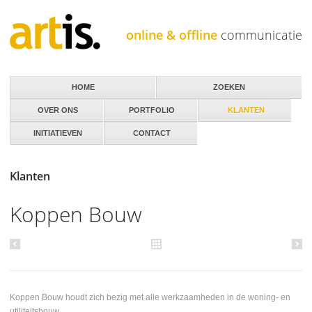
Jump to navigation
online & offline
communicatie
HOME
ZOEKEN
OVER ONS
PORTFOLIO
KLANTEN
INITIATIEVEN
CONTACT
Klanten
Koppen Bouw
Koppen Bouw houdt zich bezig met alle werkzaamheden in de woning- en
utiliteitsbouw.