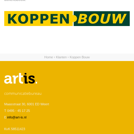
Home
›
Klanten
›
Koppen Bouw
U bent hier
communicatiebureau
Maasstraat 30, 6001 ED Weert
T 0495 - 45 17 25
E
info@art-is.nl
KvK 58511423