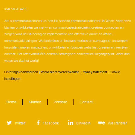
KvK 58511423
Art-is communicatiebureau is een full-service communicatiebureau in Weert. Voor onze
klanten ontwikkelen we merk- en communicatiestrategieën, creëren concepten en
zorgen voor de uitvoering en implementatie van effectieve online en offline
communicatie-uitingen. We bedenken en bouwen merken en campagnes, ontwerpen
huisstijlen, maken magazines, ontwikkelen en bouwen websites, creëren en verrijken
content. Het liefst vanuit één centraal strategisch-conceptueel uitgangspunt. Want dan
weten we dat het werkt!
Leveringsvoorwaarden
|
Verwerkersovereenkomst
|
Privacystatement
|
Cookie
instellingen
Home
Klanten
Portfolio
Contact
Twitter
Facebook
LinkedIn
WeTransfer