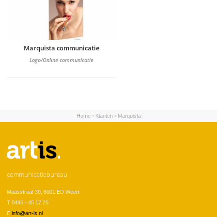
Marquista communicatie
Logo/Online communicatie
Home
›
Klanten
›
Marquista
U bent hier
communicatiebureau
Maasstraat 30, 6001 ED Weert
T 0495 - 45 17 25
E
info@art-is.nl