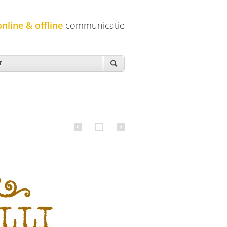
online & offline
communicatie
T