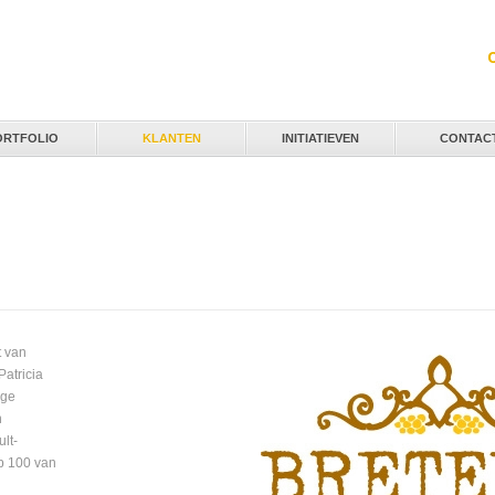
Jump to navigation
ORTFOLIO
KLANTEN
INITIATIEVEN
CONTAC
t van
Patricia
ige
n
lt-
op 100 van