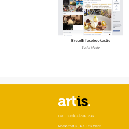
Bretelli facebookactie
Social Media
U bent hier
communicatiebureau
Maasstraat 30, 6001 ED Weert