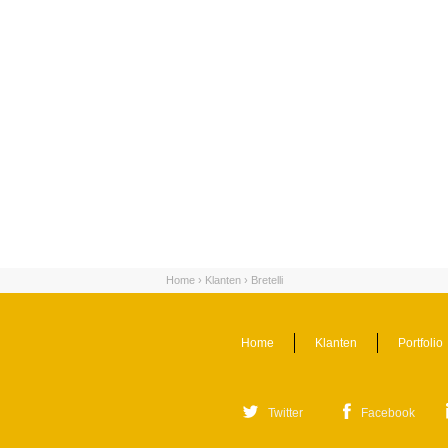
Home
›
Klanten
›
Bretelli
Home
Klanten
Portfolio
Twitter
Facebook