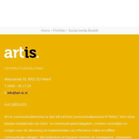
Home
›
Portfolio
›
Social media Bretelli
U bent hier
communicatiebureau
Maasstraat 30, 6001 ED Weert
T 0495 - 45 17 25
E
info@art-is.nl
KvK 58511423
Art-is communicatiebureau is een full-service communicatiebureau in Weert. Voor onze
klanten ontwikkelen we merk- en communicatiestrategieën, creëren concepten en
zorgen voor de uitvoering en implementatie van effectieve online en offline
communicatie-uitingen. We bedenken en bouwen merken en campagnes, ontwerpen