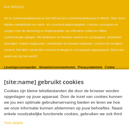
KvK 58511423
Art-is communicatiebureau is een full-service communicatiebureau in Weert. Voor onze
klanten ontwikkelen we merk- en communicatiestrategieën, creëren concepten en
zorgen voor de uitvoering en implementatie van effectieve online en offline
communicatie-uitingen. We bedenken en bouwen merken en campagnes, ontwerpen
huisstijlen, maken magazines, ontwikkelen en bouwen websites, creëren en verrijken
content. Het liefst vanuit één centraal strategisch-conceptueel uitgangspunt. Want dan
weten we dat het werkt!
Leveringsvoorwaarden
|
Verwerkersovereenkomst
|
Privacystatement
|
Cookie
instellingen
[site:name] gebruikt cookies
Cookies zijn kleine tekstbestanden die door de browser worden
Home
Klanten
Portfolio
Contact
opgeslagen op jouw apparaat. Door de inzet van cookies kunnen
we jou een optimale gebruikerservaring bieden en leren we hoe
we onze informatie kunnen afstemmen op jouw behoeftes. Naast
enkele noodzakelijke functionele cookies, gebruiken we ook third
Twitter
Facebook
LinkedIn
WeTransfer
party cookies voor analyse en sociale media. Deze partners
Toon details
kunnen deze informatie combineren met andere informatie die ze