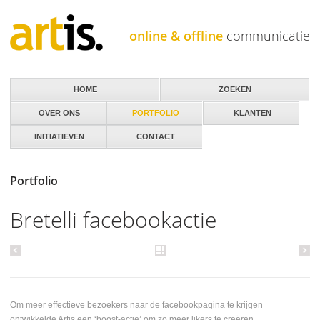
Jump to navigation
online & offline
communicatie
HOME
ZOEKEN
OVER ONS
PORTFOLIO
KLANTEN
INITIATIEVEN
CONTACT
Portfolio
Bretelli facebookactie
Om meer effectieve bezoekers naar de facebookpagina te krijgen
ontwikkelde Artis een ‘boost-actie’ om zo meer likers te creëren.