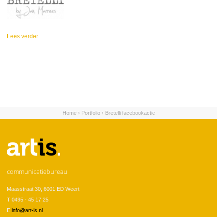
Lees verder
over Bretelli
Home
›
Portfolio
›
Bretelli facebookactie
U bent hier
communicatiebureau
Maasstraat 30, 6001 ED Weert
T 0495 - 45 17 25
E
info@art-is.nl