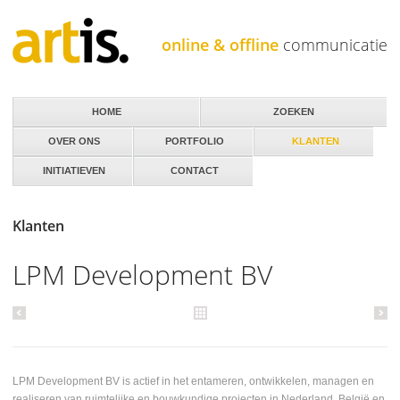
Jump to navigation
online & offline
communicatie
HOME
ZOEKEN
OVER ONS
PORTFOLIO
KLANTEN
INITIATIEVEN
CONTACT
Klanten
LPM Development BV
LPM Development BV is actief in het entameren, ontwikkelen, managen en
realiseren van ruimtelijke en bouwkundige projecten in Nederland, België en