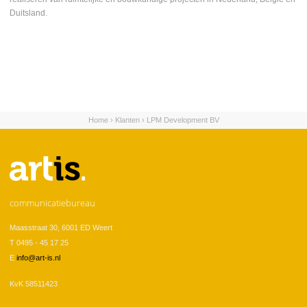
Duitsland.
Home
›
Klanten
›
LPM Development BV
U bent hier
communicatiebureau
Maasstraat 30, 6001 ED Weert
T 0495 - 45 17 25
E
info@art-is.nl
KvK 58511423