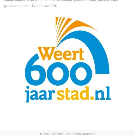
gecommuniceerd via de website.
Home
›
Klanten
›
Weert600jaarstad.nl