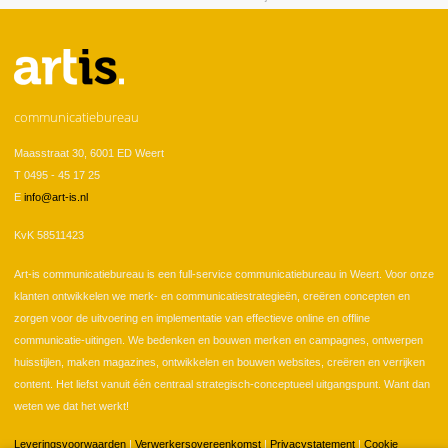
U bent hier
communicatiebureau
Maasstraat 30, 6001 ED Weert
T 0495 - 45 17 25
E
info@art-is.nl
KvK 58511423
Art-is communicatiebureau is een full-service communicatiebureau in Weert. Voor onze
klanten ontwikkelen we merk- en communicatiestrategieën, creëren concepten en
zorgen voor de uitvoering en implementatie van effectieve online en offline
communicatie-uitingen. We bedenken en bouwen merken en campagnes, ontwerpen
huisstijlen, maken magazines, ontwikkelen en bouwen websites, creëren en verrijken
content. Het liefst vanuit één centraal strategisch-conceptueel uitgangspunt. Want dan
weten we dat het werkt!
Leveringsvoorwaarden
|
Verwerkersovereenkomst
|
Privacystatement
|
Cookie