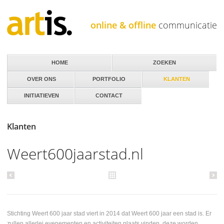
Jump to navigation
online & offline
communicatie
HOME
ZOEKEN
OVER ONS
PORTFOLIO
KLANTEN
INITIATIEVEN
CONTACT
Klanten
Weert600jaarstad.nl
Stichting Weert 600 jaar stad viert in 2014 dat Weert 600 jaar een stad is. Er
zullen allerlei evenementen en activiteiten plaats vinden, deze worden