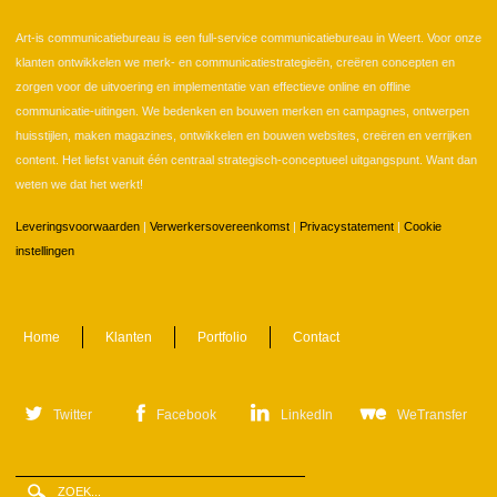
Art-is communicatiebureau is een full-service communicatiebureau in Weert. Voor onze
klanten ontwikkelen we merk- en communicatiestrategieën, creëren concepten en
zorgen voor de uitvoering en implementatie van effectieve online en offline
communicatie-uitingen. We bedenken en bouwen merken en campagnes, ontwerpen
huisstijlen, maken magazines, ontwikkelen en bouwen websites, creëren en verrijken
content. Het liefst vanuit één centraal strategisch-conceptueel uitgangspunt. Want dan
weten we dat het werkt!
Leveringsvoorwaarden
|
Verwerkersovereenkomst
|
Privacystatement
|
Cookie
instellingen
Home
Klanten
Portfolio
Contact
Twitter
Facebook
LinkedIn
WeTransfer
Zoeken