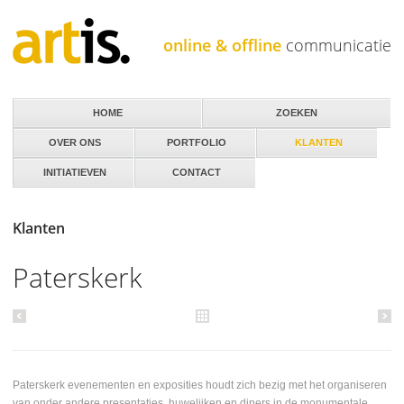
Jump to navigation
online & offline
communicatie
HOME
ZOEKEN
OVER ONS
PORTFOLIO
KLANTEN
INITIATIEVEN
CONTACT
Klanten
Paterskerk
Paterskerk evenementen en exposities houdt zich bezig met het organiseren
van onder andere presentaties, huwelijken en diners in de monumentale