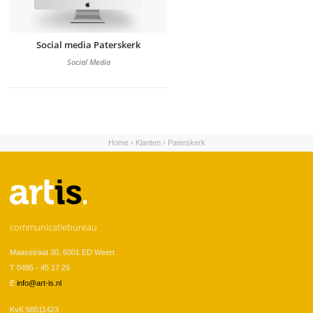
Social media Paterskerk
Social Media
Home
›
Klanten
›
Paterskerk
U bent hier
communicatiebureau
Maasstraat 30, 6001 ED Weert
T 0495 - 45 17 25
E
info@art-is.nl
KvK 58511423