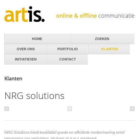
Jump to navigation
online & offline
communicatie
HOME
ZOEKEN
OVER ONS
PORTFOLIO
KLANTEN
INITIATIEVEN
CONTACT
Klanten
NRG solutions
NRG Solutions biedt kwalitatief goede en efficiënte modernisering en/of
vervanging van verlichting, dit doen zij d.m.v. maatwerk.