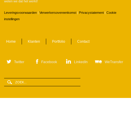
weten we dat het werkt!
Leveringsvoorwaarden
|
Verwerkersovereenkomst
|
Privacystatement
|
Cookie
instellingen
Home
Klanten
Portfolio
Contact
Twitter
Facebook
LinkedIn
WeTransfer
Zoeken
Zoekveld