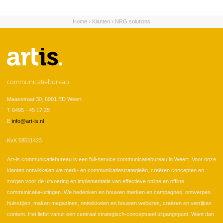
Home
›
Klanten
›
NRG solutions
U bent hier
communicatiebureau
Maasstraat 30, 6001 ED Weert
T 0495 - 45 17 25
E
info@art-is.nl
KvK 58511423
Art-is communicatiebureau is een full-service communicatiebureau in Weert. Voor onze
klanten ontwikkelen we merk- en communicatiestrategieën, creëren concepten en
zorgen voor de uitvoering en implementatie van effectieve online en offline
communicatie-uitingen. We bedenken en bouwen merken en campagnes, ontwerpen
huisstijlen, maken magazines, ontwikkelen en bouwen websites, creëren en verrijken
content. Het liefst vanuit één centraal strategisch-conceptueel uitgangspunt. Want dan