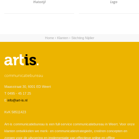
Huisstijl
Logo
Home
›
Klanten
›
Stichting Nijdier
U bent hier
communicatiebureau
Maasstraat 30, 6001 ED Weert
T 0495 - 45 17 25
E
info@art-is.nl
KvK 58511423
Art-is communicatiebureau is een full-service communicatiebureau in Weert. Voor onze
klanten ontwikkelen we merk- en communicatiestrategieën, creëren concepten en
zorgen voor de uitvoering en implementatie van effectieve online en offline