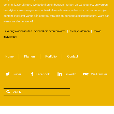
communicatie-uitingen. We bedenken en bouwen merken en campagnes, ontwerpen
huisstijlen, maken magazines, ontwikkelen en bouwen websites, creëren en verrijken
content. Het liefst vanuit één centraal strategisch-conceptueel uitgangspunt. Want dan
weten we dat het werkt!
Leveringsvoorwaarden
|
Verwerkersovereenkomst
|
Privacystatement
|
Cookie
instellingen
Home
Klanten
Portfolio
Contact
Twitter
Facebook
LinkedIn
WeTransfer
Zoeken
Zoekveld