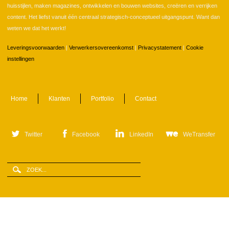
huisstijlen, maken magazines, ontwikkelen en bouwen websites, creëren en verrijken
content. Het liefst vanuit één centraal strategisch-conceptueel uitgangspunt. Want dan
weten we dat het werkt!
Leveringsvoorwaarden
|
Verwerkersovereenkomst
|
Privacystatement
|
Cookie
instellingen
Home
Klanten
Portfolio
Contact
Twitter
Facebook
LinkedIn
WeTransfer
Zoeken
Zoekveld