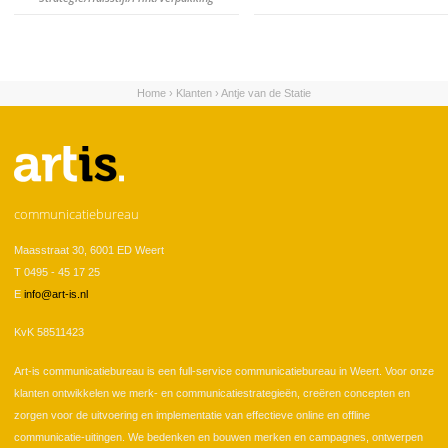
Home
›
Klanten
›
Antje van de Statie
U bent hier
communicatiebureau
Maasstraat 30, 6001 ED Weert
T 0495 - 45 17 25
E
info@art-is.nl
KvK 58511423
Art-is communicatiebureau is een full-service communicatiebureau in Weert. Voor onze
klanten ontwikkelen we merk- en communicatiestrategieën, creëren concepten en
zorgen voor de uitvoering en implementatie van effectieve online en offline
communicatie-uitingen. We bedenken en bouwen merken en campagnes, ontwerpen