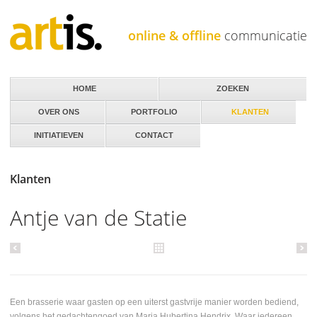
Jump to navigation
online & offline
communicatie
HOME
ZOEKEN
OVER ONS
PORTFOLIO
KLANTEN
INITIATIEVEN
CONTACT
Klanten
Antje van de Statie
Een brasserie waar gasten op een uiterst gastvrije manier worden bediend,
volgens het gedachtengoed van Maria Hubertina Hendrix. Waar iedereen