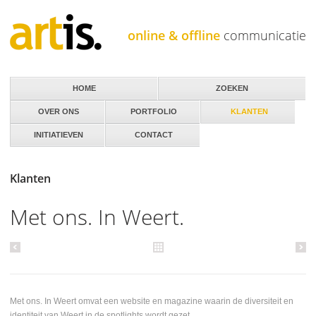
Jump to navigation
online & offline
communicatie
HOME
ZOEKEN
OVER ONS
PORTFOLIO
KLANTEN
INITIATIEVEN
CONTACT
Klanten
Met ons. In Weert.
Met ons. In Weert omvat een website en magazine waarin de diversiteit en
identiteit van Weert in de spotlights wordt gezet.