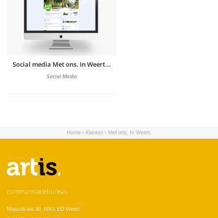
Social media Met ons. In Weert...
Social Media
Home
›
Klanten
›
Met ons. In Weert.
U bent hier
communicatiebureau
Maasstraat 30, 6001 ED Weert