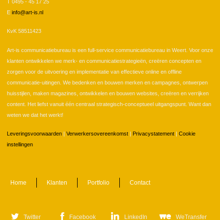
T 0495 - 45 17 25
E
info@art-is.nl
KvK 58511423
Art-is communicatiebureau is een full-service communicatiebureau in Weert. Voor onze
klanten ontwikkelen we merk- en communicatiestrategieën, creëren concepten en
zorgen voor de uitvoering en implementatie van effectieve online en offline
communicatie-uitingen. We bedenken en bouwen merken en campagnes, ontwerpen
huisstijlen, maken magazines, ontwikkelen en bouwen websites, creëren en verrijken
content. Het liefst vanuit één centraal strategisch-conceptueel uitgangspunt. Want dan
weten we dat het werkt!
Leveringsvoorwaarden
|
Verwerkersovereenkomst
|
Privacystatement
|
Cookie
instellingen
Home
Klanten
Portfolio
Contact
Twitter
Facebook
LinkedIn
WeTransfer