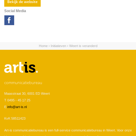
Bekijk de website
Social Media
Home
›
Initiatieven
›
Weert is veranderd
U bent hier
communicatiebureau
Maasstraat 30, 6001 ED Weert
T 0495 - 45 17 25
E
info@art-is.nl
KvK 58511423
Art-is communicatiebureau is een full-service communicatiebureau in Weert. Voor onze