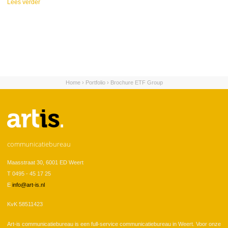
Lees verder
over ETF
Home
›
Portfolio
›
Brochure ETF Group
U bent hier
communicatiebureau
Maasstraat 30, 6001 ED Weert
T 0495 - 45 17 25
E
info@art-is.nl
KvK 58511423
Art-is communicatiebureau is een full-service communicatiebureau in Weert. Voor onze