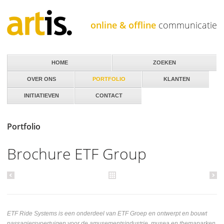
Jump to navigation
online & offline
communicatie
HOME
ZOEKEN
OVER ONS
PORTFOLIO
KLANTEN
INITIATIEVEN
CONTACT
Portfolio
Brochure ETF Group
ETF Ride Systems is een onderdeel van ETF Groep en ontwerpt en bouwt
passagiersvoertuigen voor de amusementsindustrie, musea en themaparken.