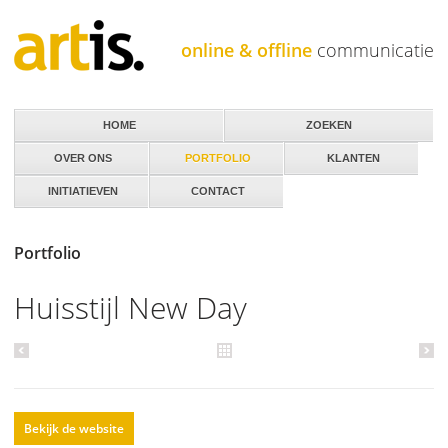
Jump to navigation
online & offline
communicatie
HOME
ZOEKEN
OVER ONS
PORTFOLIO
KLANTEN
INITIATIEVEN
CONTACT
Portfolio
Huisstijl New Day
Bekijk de website