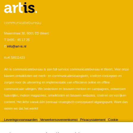
communicatiebureau
Maasstraat 30, 6001 ED Weert
T 0495 - 45 17 25
E
info@art-is.nl
KvK 58511423
Art-is communicatiebureau is een full-service communicatiebureau in Weert. Voor onze
klanten ontwikkelen we merk- en communicatiestrategieën, creëren concepten en
zorgen voor de uitvoering en implementatie van effectieve online en offline
communicatie-uitingen. We bedenken en bouwen merken en campagnes, ontwerpen
huisstijlen, maken magazines, ontwikkelen en bouwen websites, creëren en verrijken
content. Het liefst vanuit één centraal strategisch-conceptueel uitgangspunt. Want dan
weten we dat het werkt!
Leveringsvoorwaarden
|
Verwerkersovereenkomst
|
Privacystatement
|
Cookie
instellingen