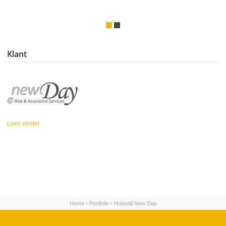
Klant
Lees verder
over New Day
Home
›
Portfolio
›
Huisstijl New Day
U bent hier