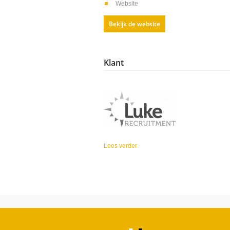
Website
Bekijk de website
Klant
Lees verder
over Luke Recruitment
U bent hier