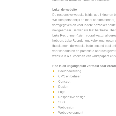
Luke, de website
De responsive website is fris, geeft kleur en 
We zien persoonlijk en mooi beeldmateriaal, 
vormgegeven en voor iedere bezoeker helde
navigeerbaar. De website laat het beste 'The 
Luke Recruitment' zien, vooral wat zij al gere
hebben. Luke Recruitment fysiek ontmoeten v
thuiskomen, de website is de second best on
voor kandidaten en potentiële opdrachtgever
website is o.a. voorzien van whitepapers en v
Hoe is dit uitgangspunt vertaald naar creat
Beeldbewerking
CMS en beheer
Concept
Design
Logo
Responsive design
SEO
Webdesign
Webdevelopment