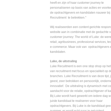
heeft en zijn of haar customer journey te
personaliseren op basis van acties en voork
de opdrachtgevers en kandidaten nauwer bij
Recruitment te betrekken."
Wij realiseerden een content gerichte respon
website aan in combinatie met de gedachte 
customer journey: The world of Luke: de wer
retail, agribusinees, professional services, te
e-commerce. Maar ook van opdrachtgevers 
kandidaten.
Luke, de uitstraling
Luke Recuitment is een one stop shop op het
van recruitment met focus en specialiteit op d
branches. Luke Recruitment is van deze tijd,
geest, zeer betrokken en persoonlijk, onder
innovatief. De uitstraling is dynamisch met c
aandacht voor de relatie, opdrachtgever of k
Bij Luke wordt hard gewerkt om iedere dag w
juiste kandidaat te realiseren voor haar
opdrachtgevers. Bij Luke is de kandidaat ge
nummer, er wordt echt naar je geluisterd.