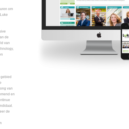
euren om
 Luke
sive
van de
eld van
chnology,
en
 gebied
e
 jong van
nemend en
ontinue
andidaat.
eer de
en