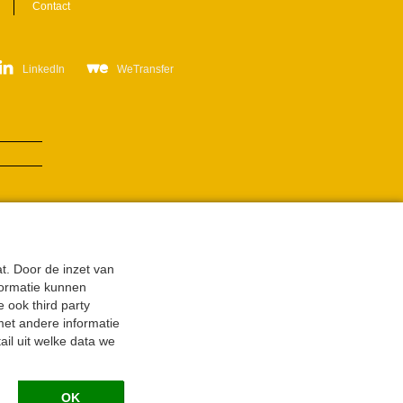
Contact
LinkedIn
WeTransfer
t. Door de inzet van
formatie kunnen
 ook third party
met andere informatie
il uit welke data we
OK