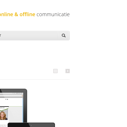
online & offline
communicatie
T