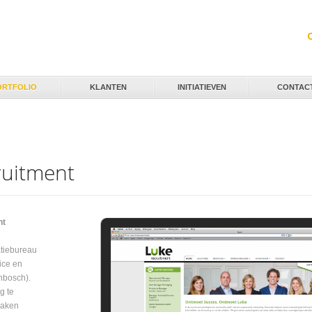
Jump to navigation
ORTFOLIO
KLANTEN
INITIATIEVEN
CONTAC
ruitment
nt
atiebureau
ice en
nbosch).
g te
maken