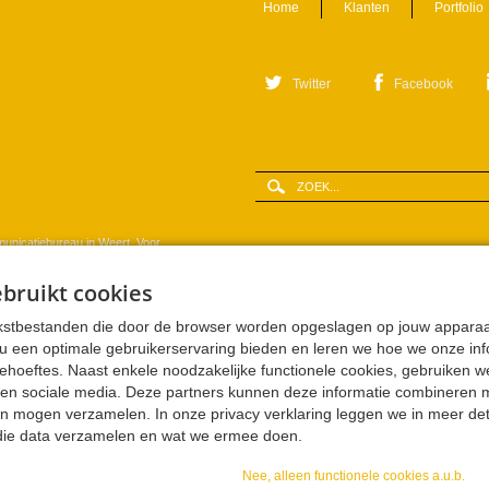
Home
Klanten
Portfolio
Twitter
Facebook
Zoeken
Zoekveld
municatiebureau in Weert. Voor
iestrategieën, creëren concepten
ebruikt cookies
ffectieve online en offline
merken en campagnes, ontwerpen
tekstbestanden die door de browser worden opgeslagen op jouw apparaa
wen websites, creëren en
u een optimale gebruikerservaring bieden en leren we hoe we onze in
rategisch-conceptueel
oeftes. Naast enkele noodzakelijke functionele cookies, gebruiken we
 en sociale media. Deze partners kunnen deze informatie combineren 
n mogen verzamelen. In onze privacy verklaring leggen we in meer deta
t
|
Privacystatement
|
Cookie
die data verzamelen en wat we ermee doen.
Nee, alleen functionele cookies a.u.b.