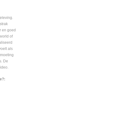
beleving.
strak
r en goed
world of
aliseerd
oelt als
tmoeting
s. De
ideo.
ie?: