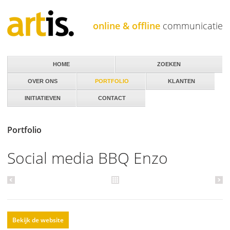
Jump to navigation
online & offline
communicatie
HOME
ZOEKEN
OVER ONS
PORTFOLIO
KLANTEN
INITIATIEVEN
CONTACT
Portfolio
Social media BBQ Enzo
Bekijk de website