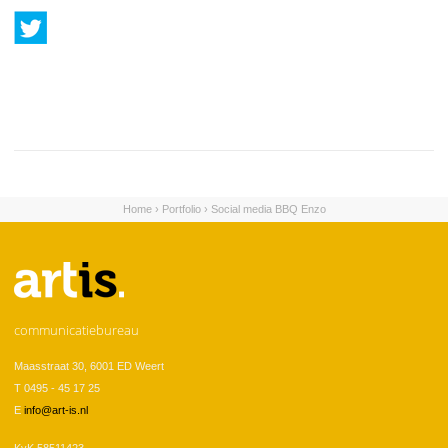
Home
›
Portfolio
›
Social media BBQ Enzo
U bent hier
communicatiebureau
Maasstraat 30, 6001 ED Weert
T 0495 - 45 17 25
E
info@art-is.nl