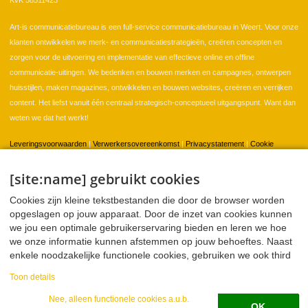
KvK 58511423
Art-is communicatiebureau is een full-service communicatiebureau in Weert. Voor onze
klanten ontwikkelen we merk- en communicatiestrategieën, creëren concepten en
zorgen voor de uitvoering en implementatie van effectieve online en offline
communicatie-uitingen. We bedenken en bouwen merken en campagnes, ontwerpen
huisstijlen, maken magazines, ontwikkelen en bouwen websites, creëren en verrijken
content. Het liefst vanuit één centraal strategisch-conceptueel uitgangspunt. Want dan
weten we dat het werkt!
Leveringsvoorwaarden
|
Verwerkersovereenkomst
|
Privacystatement
|
Cookie
instellingen
[site:name] gebruikt cookies
Cookies zijn kleine tekstbestanden die door de browser worden
Home
Klanten
Portfolio
Contact
opgeslagen op jouw apparaat. Door de inzet van cookies kunnen
we jou een optimale gebruikerservaring bieden en leren we hoe
we onze informatie kunnen afstemmen op jouw behoeftes. Naast
enkele noodzakelijke functionele cookies, gebruiken we ook third
Twitter
Facebook
LinkedIn
WeTransfer
party cookies voor analyse en sociale media. Deze partners
Toon details
kunnen deze informatie combineren met andere informatie die ze
over jou hebben mogen verzamelen. In onze privacy verklaring
Nee, alleen functionele cookies a.u.b.
OK
Zoeken