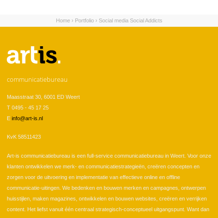
Home
›
Portfolio
›
Social media Social Addicts
U bent hier
communicatiebureau
Maasstraat 30, 6001 ED Weert
T 0495 - 45 17 25
E
info@art-is.nl
KvK 58511423
Art-is communicatiebureau is een full-service communicatiebureau in Weert. Voor onze
klanten ontwikkelen we merk- en communicatiestrategieën, creëren concepten en
zorgen voor de uitvoering en implementatie van effectieve online en offline
communicatie-uitingen. We bedenken en bouwen merken en campagnes, ontwerpen
huisstijlen, maken magazines, ontwikkelen en bouwen websites, creëren en verrijken
content. Het liefst vanuit één centraal strategisch-conceptueel uitgangspunt. Want dan