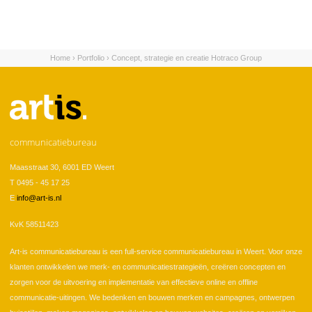
Home
›
Portfolio
›
Concept, strategie en creatie Hotraco Group
U bent hier
communicatiebureau
Maasstraat 30, 6001 ED Weert
T 0495 - 45 17 25
E
info@art-is.nl
KvK 58511423
Art-is communicatiebureau is een full-service communicatiebureau in Weert. Voor onze
klanten ontwikkelen we merk- en communicatiestrategieën, creëren concepten en
zorgen voor de uitvoering en implementatie van effectieve online en offline
communicatie-uitingen. We bedenken en bouwen merken en campagnes, ontwerpen