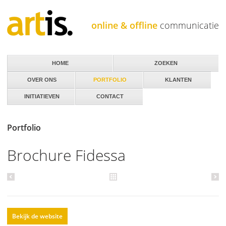
Jump to navigation
online & offline
communicatie
HOME
ZOEKEN
OVER ONS
PORTFOLIO
KLANTEN
INITIATIEVEN
CONTACT
Portfolio
Brochure Fidessa
Bekijk de website