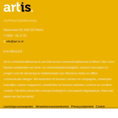
communicatiebureau
Maasstraat 30, 6001 ED Weert
T 0495 - 45 17 25
E
info@art-is.nl
KvK 58511423
Art-is communicatiebureau is een full-service communicatiebureau in Weert. Voor onze
klanten ontwikkelen we merk- en communicatiestrategieën, creëren concepten en
zorgen voor de uitvoering en implementatie van effectieve online en offline
communicatie-uitingen. We bedenken en bouwen merken en campagnes, ontwerpen
huisstijlen, maken magazines, ontwikkelen en bouwen websites, creëren en verrijken
content. Het liefst vanuit één centraal strategisch-conceptueel uitgangspunt. Want dan
weten we dat het werkt!
Leveringsvoorwaarden
|
Verwerkersovereenkomst
|
Privacystatement
|
Cookie
instellingen