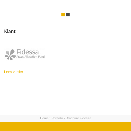
Klant
Lees verder
over Fidessa
Home
›
Portfolio
›
Brochure Fidessa
U bent hier