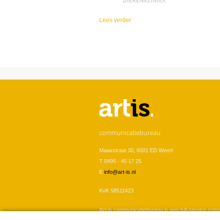
Lees verder
over Dierenkliniek de Band
U bent hier
communicatiebureau
Maasstraat 30, 6001 ED Weert
T 0495 - 45 17 25
E
info@art-is.nl
KvK 58511423
Art-is communicatiebureau is een full-service com