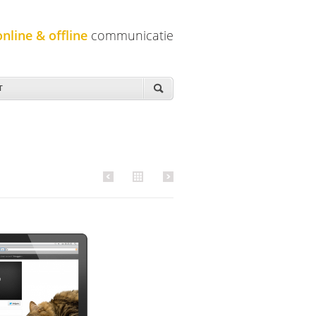
online & offline
communicatie
T