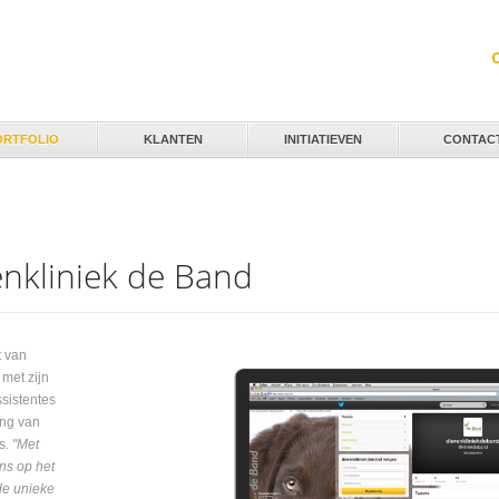
Jump to navigation
ORTFOLIO
KLANTEN
INITIATIEVEN
CONTAC
enkliniek de Band
t van
 met zijn
sistentes
ing van
s.
"Met
ns op het
de unieke