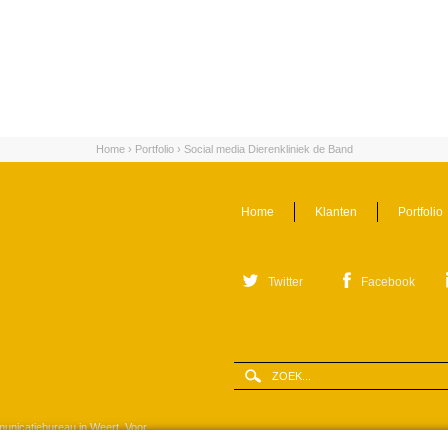
Home
›
Portfolio
›
Social media Dierenkliniek de Band
Home
Klanten
Portfolio
Twitter
Facebook
Zoeken
Zoekveld
municatiebureau in Weert. Voor