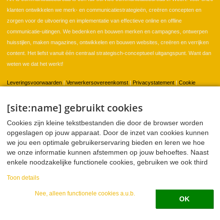
klanten ontwikkelen we merk- en communicatiestrategieën, creëren concepten en
zorgen voor de uitvoering en implementatie van effectieve online en offline
communicatie-uitingen. We bedenken en bouwen merken en campagnes, ontwerpen
huisstijlen, maken magazines, ontwikkelen en bouwen websites, creëren en verrijken
content. Het liefst vanuit één centraal strategisch-conceptueel uitgangspunt. Want dan
weten we dat het werkt!
Leveringsvoorwaarden
|
Verwerkersovereenkomst
|
Privacystatement
|
Cookie
instellingen
[site:name] gebruikt cookies
Cookies zijn kleine tekstbestanden die door de browser worden
Home
Klanten
Portfolio
Contact
opgeslagen op jouw apparaat. Door de inzet van cookies kunnen
we jou een optimale gebruikerservaring bieden en leren we hoe
we onze informatie kunnen afstemmen op jouw behoeftes. Naast
enkele noodzakelijke functionele cookies, gebruiken we ook third
Twitter
Facebook
LinkedIn
WeTransfer
party cookies voor analyse en sociale media. Deze partners
Toon details
kunnen deze informatie combineren met andere informatie die ze
over jou hebben mogen verzamelen. In onze privacy verklaring
Nee, alleen functionele cookies a.u.b.
OK
Zoeken
leggen we in meer detail uit welke data we verzamelen, hoe we
Zoekveld
die data verzamelen en wat we ermee doen.