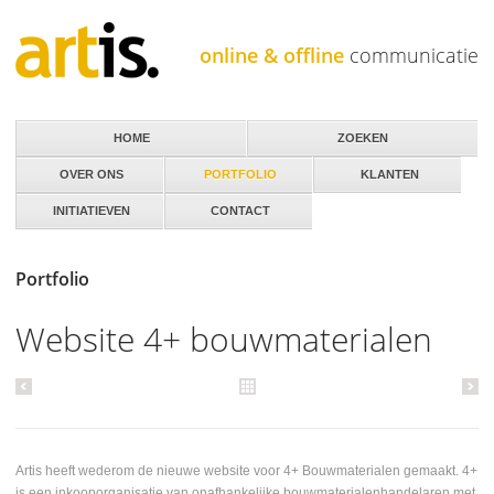
Jump to navigation
online & offline
communicatie
HOME
ZOEKEN
OVER ONS
PORTFOLIO
KLANTEN
INITIATIEVEN
CONTACT
Portfolio
Website 4+ bouwmaterialen
Artis heeft wederom de nieuwe website voor 4+ Bouwmaterialen gemaakt. 4+
is een inkooporganisatie van onafhankelijke bouwmaterialenhandelaren met