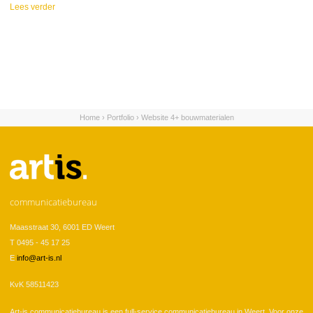
Lees verder
over 4+ Bouwmaterialen
groep
Home
›
Portfolio
›
Website 4+ bouwmaterialen
U bent hier
communicatiebureau
Maasstraat 30, 6001 ED Weert
T 0495 - 45 17 25
E
info@art-is.nl
KvK 58511423
Art-is communicatiebureau is een full-service communicatiebureau in Weert. Voor onze