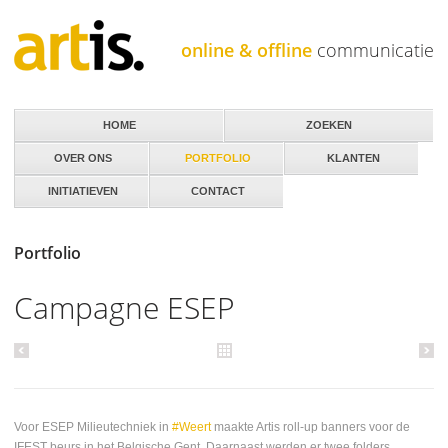
Jump to navigation
online & offline
communicatie
HOME
ZOEKEN
OVER ONS
PORTFOLIO
KLANTEN
INITIATIEVEN
CONTACT
Portfolio
Campagne ESEP
Voor ESEP Milieutechniek in
#Weert
maakte Artis roll-up banners voor de
IFEST beurs in het Belgische Gent. Daarnaast werden er twee folders