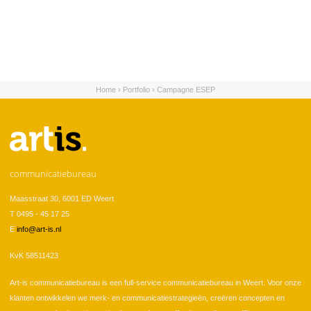
Home
›
Portfolio
›
Campagne ESEP
U bent hier
communicatiebureau
Maasstraat 30, 6001 ED Weert
T 0495 - 45 17 25
E
info@art-is.nl
KvK 58511423
Art-is communicatiebureau is een full-service communicatiebureau in Weert. Voor onze
klanten ontwikkelen we merk- en communicatiestrategieën, creëren concepten en