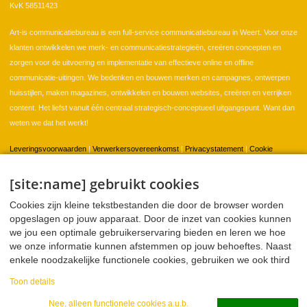
KvK 58511423
Art-is communicatiebureau is een full-service communicatiebureau in Weert. Voor onze
klanten ontwikkelen we merk- en communicatiestrategieën, creëren concepten en
zorgen voor de uitvoering en implementatie van effectieve online en offline
communicatie-uitingen. We bedenken en bouwen merken en campagnes, ontwerpen
huisstijlen, maken magazines, ontwikkelen en bouwen websites, creëren en verrijken
content. Het liefst vanuit één centraal strategisch-conceptueel uitgangspunt. Want dan
weten we dat het werkt!
Leveringsvoorwaarden
|
Verwerkersovereenkomst
|
Privacystatement
|
Cookie
instellingen
[site:name] gebruikt cookies
Cookies zijn kleine tekstbestanden die door de browser worden
Home
Klanten
Portfolio
Contact
opgeslagen op jouw apparaat. Door de inzet van cookies kunnen
we jou een optimale gebruikerservaring bieden en leren we hoe
we onze informatie kunnen afstemmen op jouw behoeftes. Naast
enkele noodzakelijke functionele cookies, gebruiken we ook third
Twitter
Facebook
LinkedIn
WeTransfer
party cookies voor analyse en sociale media. Deze partners
Toon details
kunnen deze informatie combineren met andere informatie die ze
over jou hebben mogen verzamelen. In onze privacy verklaring
Nee, alleen functionele cookies a.u.b.