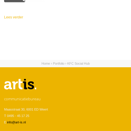
Lees verder
over Social Addicts
Home
›
Portfolio
›
KFC Social Hub
U bent hier
communicatiebureau
Maasstraat 30, 6001 ED Weert
T 0495 - 45 17 25
E
info@art-is.nl