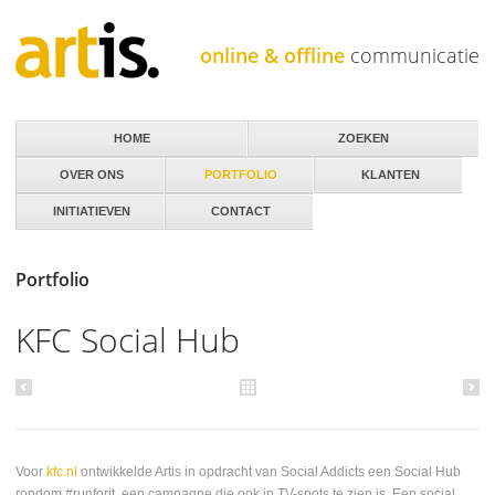
Jump to navigation
online & offline
communicatie
HOME
ZOEKEN
OVER ONS
PORTFOLIO
KLANTEN
INITIATIEVEN
CONTACT
Portfolio
KFC Social Hub
Voor
kfc.nl
ontwikkelde Artis in opdracht van Social Addicts een Social Hub
rondom #runforit, een campagne die ook in TV-spots te zien is. Een social