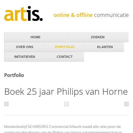
Jump to navigation
online & offline
communicatie
HOME
ZOEKEN
OVER ONS
PORTFOLIO
KLANTEN
INITIATIEVEN
CONTACT
Portfolio
Boek 25 jaar Philips van Horne
Moederbedrijf SCHREURS Commercial Artwork maakt alle vele jaren de
communicatieuitingen van de Philips van Horne scholengemeenschap in