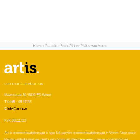
Home
›
Portfolio
›
Boek 25 jaar Philips van Horne
U bent hier
communicatiebureau
Maasstraat 30, 6001 ED Weert
T 0495 - 45 17 25
E
info@art-is.nl
KvK 58511423
Art-is communicatiebureau is een full-service communicatiebureau in Weert. Voor onze
klanten ontwikkelen we merk- en communicatiestrategieën, creëren concepten en