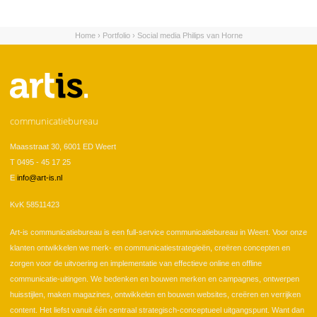
Home
›
Portfolio
›
Social media Philips van Horne
U bent hier
communicatiebureau
Maasstraat 30, 6001 ED Weert
T 0495 - 45 17 25
E
info@art-is.nl
KvK 58511423
Art-is communicatiebureau is een full-service communicatiebureau in Weert. Voor onze
klanten ontwikkelen we merk- en communicatiestrategieën, creëren concepten en
zorgen voor de uitvoering en implementatie van effectieve online en offline
communicatie-uitingen. We bedenken en bouwen merken en campagnes, ontwerpen
huisstijlen, maken magazines, ontwikkelen en bouwen websites, creëren en verrijken
content. Het liefst vanuit één centraal strategisch-conceptueel uitgangspunt. Want dan