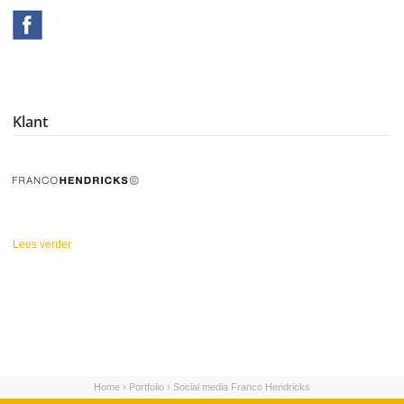
Klant
Lees verder
over Franco Hendricks
Home
›
Portfolio
›
Social media Franco Hendricks