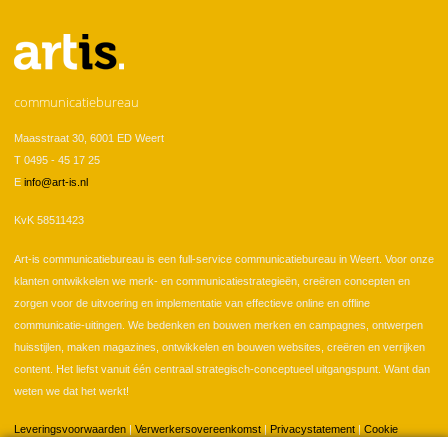
U bent hier
communicatiebureau
Maasstraat 30, 6001 ED Weert
T 0495 - 45 17 25
E
info@art-is.nl
KvK 58511423
Art-is communicatiebureau is een full-service communicatiebureau in Weert. Voor onze
klanten ontwikkelen we merk- en communicatiestrategieën, creëren concepten en
zorgen voor de uitvoering en implementatie van effectieve online en offline
communicatie-uitingen. We bedenken en bouwen merken en campagnes, ontwerpen
huisstijlen, maken magazines, ontwikkelen en bouwen websites, creëren en verrijken
content. Het liefst vanuit één centraal strategisch-conceptueel uitgangspunt. Want dan
weten we dat het werkt!
Leveringsvoorwaarden
|
Verwerkersovereenkomst
|
Privacystatement
|
Cookie