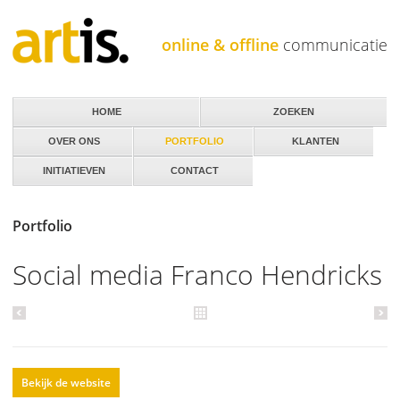
Jump to navigation
online & offline
communicatie
HOME
ZOEKEN
OVER ONS
PORTFOLIO
KLANTEN
INITIATIEVEN
CONTACT
Portfolio
Social media Franco Hendricks
Bekijk de website