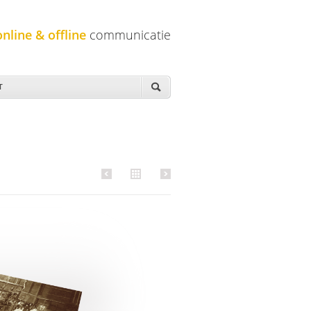
online & offline
communicatie
T