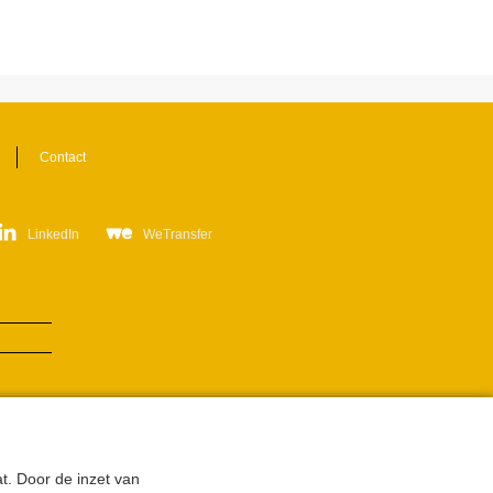
Contact
LinkedIn
WeTransfer
t. Door de inzet van