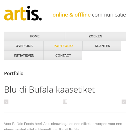
Jump to navigation
online & offline
communicatie
HOME
ZOEKEN
OVER ONS
PORTFOLIO
KLANTEN
INITIATIEVEN
CONTACT
Portfolio
Blu di Bufala kaasetiket
Voor Buffalo Foods heeft Artis nieuw logo en een etiket ontworpen voor een
nieuwe waterbuffel schimmelkaas; Blu di Bufala.