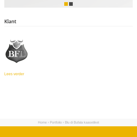
Klant
Lees verder
over Buffalo Foods
Limburg
Home
›
Portfolio
›
Blu di Bufala kaasetiket
U bent hier