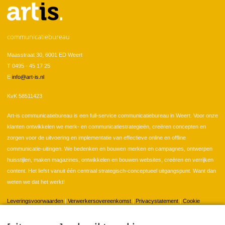
communicatiebureau
Maasstraat 30, 6001 ED Weert
T 0495 - 45 17 25
E
info@art-is.nl
KvK 58511423
Art-is communicatiebureau is een full-service communicatiebureau in Weert. Voor onze
klanten ontwikkelen we merk- en communicatiestrategieën, creëren concepten en
zorgen voor de uitvoering en implementatie van effectieve online en offline
communicatie-uitingen. We bedenken en bouwen merken en campagnes, ontwerpen
huisstijlen, maken magazines, ontwikkelen en bouwen websites, creëren en verrijken
content. Het liefst vanuit één centraal strategisch-conceptueel uitgangspunt. Want dan
weten we dat het werkt!
Leveringsvoorwaarden
|
Verwerkersovereenkomst
|
Privacystatement
|
Cookie
instellingen