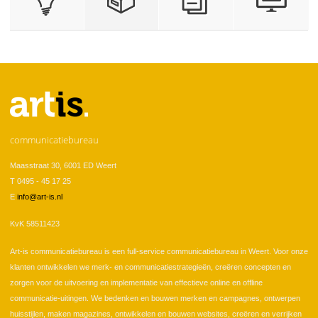
communicatiebureau
Maasstraat 30, 6001 ED Weert
T 0495 - 45 17 25
E
info@art-is.nl
KvK 58511423
Art-is communicatiebureau is een full-service communicatiebureau in Weert. Voor onze
klanten ontwikkelen we merk- en communicatiestrategieën, creëren concepten en
zorgen voor de uitvoering en implementatie van effectieve online en offline
communicatie-uitingen. We bedenken en bouwen merken en campagnes, ontwerpen
huisstijlen, maken magazines, ontwikkelen en bouwen websites, creëren en verrijken