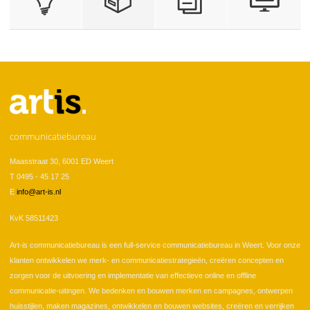
communicatiebureau
Maasstraat 30, 6001 ED Weert
T 0495 - 45 17 25
E
info@art-is.nl
KvK 58511423
Art-is communicatiebureau is een full-service communicatiebureau in Weert. Voor onze
klanten ontwikkelen we merk- en communicatiestrategieën, creëren concepten en
zorgen voor de uitvoering en implementatie van effectieve online en offline
communicatie-uitingen. We bedenken en bouwen merken en campagnes, ontwerpen
huisstijlen, maken magazines, ontwikkelen en bouwen websites, creëren en verrijken