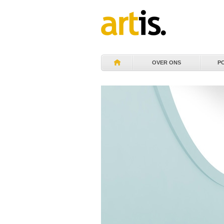
OVER ONS
P