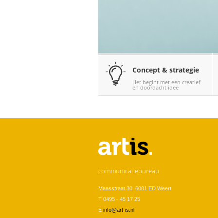
Concept & strategie
Het begint met een creatief
en doordacht idee
communicatiebureau
Maasstraat 30, 6001 ED Weert
T 0495 - 45 17 25
E
info@art-is.nl