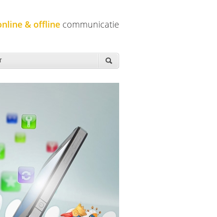
online & offline
communicatie
T