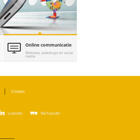
Online communicatie
Websites, webshops en social
media
(actieve tabblad)
Contact
LinkedIn
WeTransfer