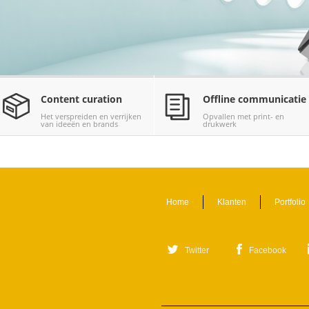
Content curation
Offline communicatie
Het verspreiden en verrijken
Opvallen met print- en
van ideeën en brands
drukwerk
Home
Klanten
Portfolio
Twitter
Facebook