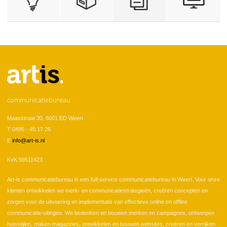
communicatiebureau
Maasstraat 30, 6001 ED Weert
T 0495 - 45 17 25
E
info@art-is.nl
KvK 58511423
Art-is communicatiebureau is een full-service communicatiebureau in Weert. Voor onze
klanten ontwikkelen we merk- en communicatiestrategieën, creëren concepten en
zorgen voor de uitvoering en implementatie van effectieve online en offline
communicatie-uitingen. We bedenken en bouwen merken en campagnes, ontwerpen
huisstijlen, maken magazines, ontwikkelen en bouwen websites, creëren en verrijken